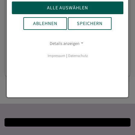
Vollzeitausbildung
ALLE AUSWÄHLEN
Abschluss:
Allgemeine Hochschulreife (Abitur)
ABLEHNEN
SPEICHERN
Anmeldung
Details anzeigen
Impressum
|
Datenschutz
Steckbrief