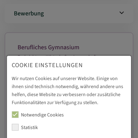
Bewerbung
Berufliches Gymnasium
Fachrichtung Wirtschaftswissenschaft
COOKIE EINSTELLUNGEN
Schulart:
Berufliches Gymnasium
Wir nutzen Cookies auf unserer Website. Einige von
ihnen sind technisch notwendig, während andere uns
Standort:
helfen, diese Website zu verbessern oder zusätzliche
Annaberg-Buchholz
Funktionalitäten zur Verfügung zu stellen.
Ausbildungsdauer:
Notwendige Cookies
3 Jahre
Statistik
Ausbildungsform: