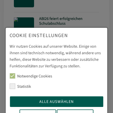
ABI26 feiert erfolgreichen
Schulabschluss
05.07.2026
COOKIE EINSTELLUNGEN
Wir nutzen Cookies auf unserer Website. Einige von
Abschlusszeugnisse an FOS24 und
ihnen sind technisch notwendig, während andere uns
FOW24 übergeben
helfen, diese Website zu verbessern oder zusätzliche
04.07.2026
Funktionalitäten zur Verfügung zu stellen.
Notwendige Cookies
Zeugnisausgabe an die
Sozialassistentinnen und
Statistik
Sozialassistenten der BFS24
03.07.2026
ALLE AUSWÄHLEN
ABI27 auf Schulfahrt in Dresden