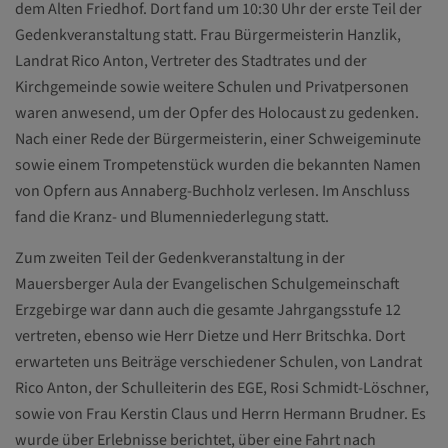
dem Alten Friedhof. Dort fand um 10:30 Uhr der erste Teil der
Gedenkveranstaltung statt. Frau Bürgermeisterin Hanzlik,
Landrat Rico Anton, Vertreter des Stadtrates und der
Kirchgemeinde sowie weitere Schulen und Privatpersonen
waren anwesend, um der Opfer des Holocaust zu gedenken.
Nach einer Rede der Bürgermeisterin, einer Schweigeminute
sowie einem Trompetenstück wurden die bekannten Namen
von Opfern aus Annaberg-Buchholz verlesen. Im Anschluss
fand die Kranz- und Blumenniederlegung statt.
Zum zweiten Teil der Gedenkveranstaltung in der
Mauersberger Aula der Evangelischen Schulgemeinschaft
Erzgebirge war dann auch die gesamte Jahrgangsstufe 12
vertreten, ebenso wie Herr Dietze und Herr Britschka. Dort
erwarteten uns Beiträge verschiedener Schulen, von Landrat
Rico Anton, der Schulleiterin des EGE, Rosi Schmidt-Löschner,
sowie von Frau Kerstin Claus und Herrn Hermann Brudner. Es
wurde über Erlebnisse berichtet, über eine Fahrt nach